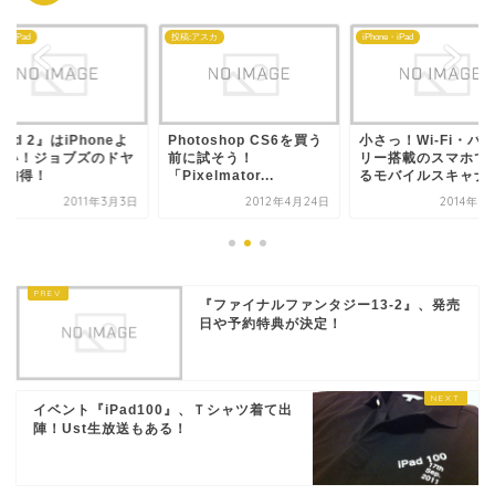
ne・iPad
投稿:アスカ
iPhone・iPad
Pad 2』はiPhoneよ
Photoshop CS6を買う
小さっ！Wi-Fi・バ
薄い！ジョブズのドヤ
前に試そう！
リー搭載のスマホで
に納得！
「Pixelmator...
るモバイルスキャナ..
2011年3月3日
2012年4月24日
2014年6
『ファイナルファンタジー13-2』、発売
日や予約特典が決定！
イベント『iPad100』、Ｔシャツ着て出
陣！Ust生放送もある！