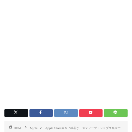
HOME
Apple
Apple Store銀座に献花が スティーブ・ジョブズ死去で