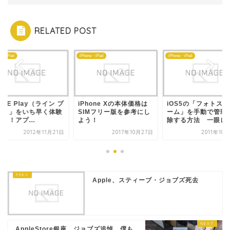
RELATED POST
ne・iPad
iPhone・iPad
iPhone・iPad
INE Play（ライン プ
iPhone Xの本体価格は
iOS5の「フォトス
イ）」をいち早く体験
SIMフリー版を参考にし
ーム」を手動で管理
う！アプ...
よう！
除する方法 一眼レフ.
2012年11月21日
2017年10月27日
2011年10
Apple、スティーブ・ジョブズ死去
AppleStore銀座、ジョブズ追悼 僕も