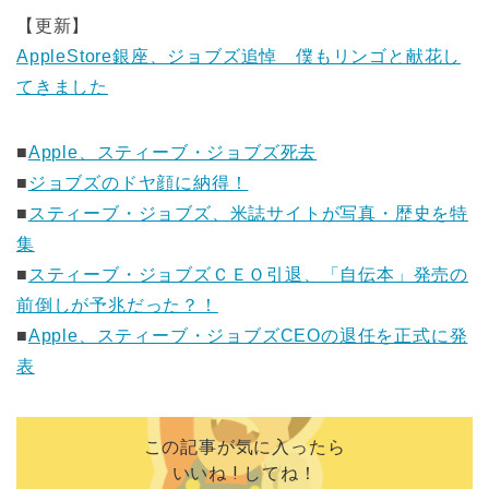
【更新】
AppleStore銀座、ジョブズ追悼 僕もリンゴと献花し
てきました
■
Apple、スティーブ・ジョブズ死去
■
ジョブズのドヤ顔に納得！
■
スティーブ・ジョブズ、米誌サイトが写真・歴史を特
集
■
スティーブ・ジョブズＣＥＯ引退、「自伝本」発売の
前倒しが予兆だった？！
■
Apple、スティーブ・ジョブズCEOの退任を正式に発
表
この記事が気に入ったら
いいね ! してね！