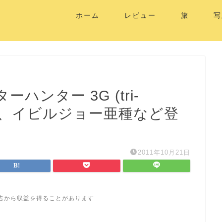
ホーム
レビュー
旅
写
ンター 3G (tri-
種、イビルジョー亜種など登
2011年10月21日
告から収益を得ることがあります