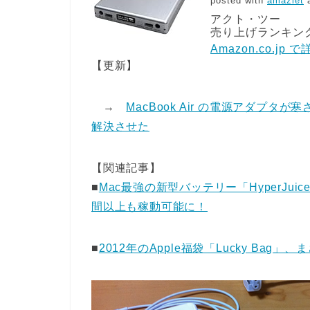
posted with
amazlet
a
アクト・ツー
売り上げランキング: 
Amazon.co.jp
【更新】
→
MacBook Air の電源アダプ
解決させた
【関連記事】
■
Mac最強の新型バッテリー「HyperJuice
間以上も稼動可能に！
■
2012年のApple福袋「Lucky B