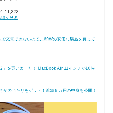
t 13.01.12
11,323
 で詳細を見る
タが寒さで充電できないので、60Wの安価な製品を買って
2」を買いました！ MacBook Air 11インチが10時
ag」、まさかの当たりをゲット！総額９万円の中身を公開！