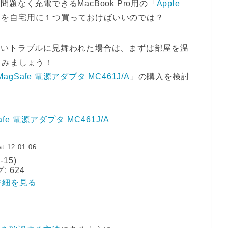
も問題なく充電できるMacBook Pro用の「
Apple
」を自宅用に１つ買っておけばいいのでは？
できないトラブルに見舞われた場合は、まずは部屋を温
てみましょう！
 MagSafe 電源アダプタ MC461J/A
」の購入を検討
Safe 電源アダプタ MC461J/A
t 12.01.06
-15)
 624
 で詳細を見る