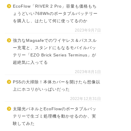
EcoFlow「RIVER 2 Pro」容量も価格もち
ょうどいい768Whのポータブルバッテリー
を購入し、はたして何に使ってるのか
2023年9月7日
強力なMagsafeでのワイヤレス＆パススル
ー充電と、スタンドにもなるモバイルバッ
テリー「EZO Brick Series Terminus」が
超絶気に入ってる
2023年8月1日
PS5の大掃除！本体カバーを開けたら想像以
上にホコリがいっぱいだった
2022年12月31日
太陽光パネルとEcoFlowのポータブルバッ
テリーで生ゴミ処理機を動かせるのか、実
験してみた