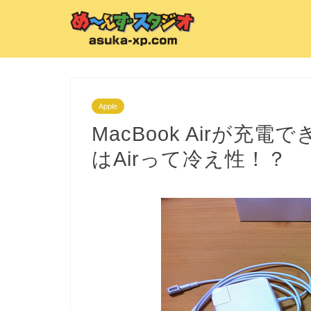
Apple
MacBook Airが
はAirって冷え性！？