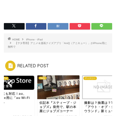
HOME
iPhone・iPad
【ヲタ専用】アニメ＆漫画クイズアプリ「AniQ（アニキュー）」がiPhone用に
無料で
RELATED POST
Apple
ne・iPad
ディズニー
adにも対応！au、
hone用に「au Wi-Fi
...
伝記本『スティーブ・ジ
撮影は？抽選は？TD
ョブズ』発売で、駅の本
「アウト・オブ・シ
屋にジョブズコーナー
ウランド」新ミュージ.