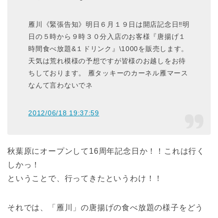
雁川《緊張告知》明日６月１９日は開店記念日‼明
日の５時から９時３０分入店のお客様『唐揚げ１
時間食べ放題&１ドリンク』\1000を販売します。
天気は荒れ模様の予想ですが皆様のお越しをお待
ちしております。 雁タッキーのカーネル雁マース
なんて言わないでネ
2012/06/18 19:37:59
秋葉原にオープンして16周年記念日か！！これは行く
しかっ！
ということで、行ってきたというわけ！！
それでは、「雁川」の唐揚げの食べ放題の様子をどう