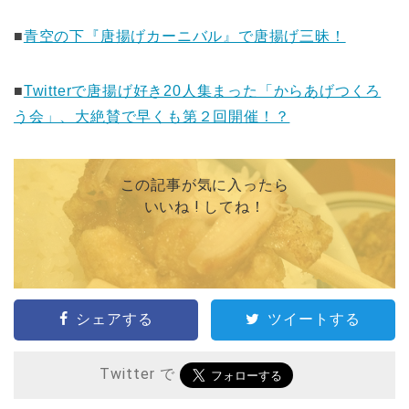
■
青空の下『唐揚げカーニバル』で唐揚げ三昧！
■
Twitterで唐揚げ好き20人集まった「からあげつくろ
う会」、大絶賛で早くも第２回開催！？
この記事が気に入ったら
いいね ! してね！
シェアする
ツイートする
Twitter で