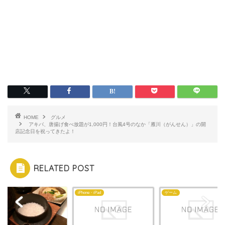
HOME
グルメ
アキバ、唐揚げ食べ放題が1,000円！台風4号のなか「雁川（がんせん）」の開
店記念日を祝ってきたよ！
RELATED POST
メ
iPhone・iPad
ゲーム