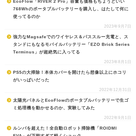
EcoFlow「RIVER 2 Pro」容量も価格もちょうどいい
768Whのポータブルバッテリーを購入し、はたして何に
使ってるのか
2023年9月7日
強力なMagsafeでのワイヤレス＆パススルー充電と、ス
タンドにもなるモバイルバッテリー「EZO Brick Series
Terminus」が超絶気に入ってる
2023年8月1日
PS5の大掃除！本体カバーを開けたら想像以上にホコリ
がいっぱいだった
2022年12月31日
太陽光パネルとEcoFlowのポータブルバッテリーで生ゴ
ミ処理機を動かせるのか、実験してみた
2022年9月1日
ルンバを超えた！全自動ロボット掃除機「ROIDMI
EVA」が万能すぎて軽くショック