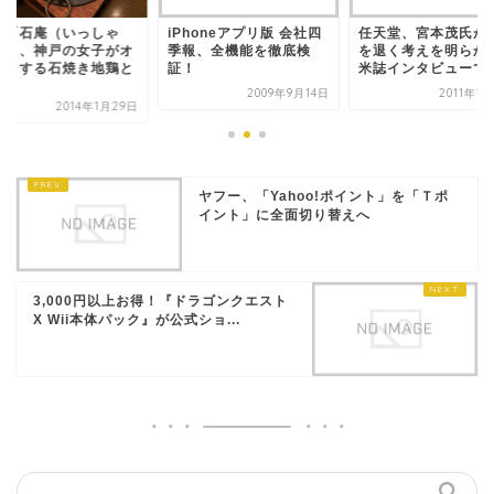
宮「石庵（いっしゃ
iPhoneアプリ版 会社四
任天堂、宮本茂氏が
）」、神戸の女子がオ
季報、全機能を徹底検
を退く考えを明ら
スメする石焼き地鶏と
証！
米誌インタビューで
.
2009年9月14日
2011年1
2014年1月29日
ヤフー、「Yahoo!ポイント」を「Ｔポ
イント」に全面切り替えへ
3,000円以上お得！『ドラゴンクエスト
X Wii本体パック』が公式ショ...