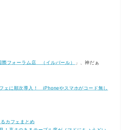
 東京国際フォーラム店 （イルバール）
」、神だぁ
ェに順次導入！ iPhoneやスマホがコード無し
あるカフェまとめ
見！高さのあるテーブル席がノマドにちょうどい