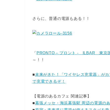
さらに、普通の電源もある！！
「
PRONTO – プロント - ILBAR
～！！
■
未来がきた！「ワイヤレス充電器」がカフ
で充電できるぞ！
【電源のあるカフェ 関連記事】
■
幕張メッセ・海浜幕張駅 周辺の電源の
■
原宿・表参道に電源が使えるスタバを発