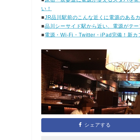
い！
■
JR品川駅前のこんな近くに電源のある
■
品川シーサイド駅から近い、電源がテー
■
電源・Wi-Fi・Twitter・iPad完備
シェアする