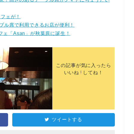
カフェが！
ブル席で利用できるお店が便利！
！新カフェ「Asan」が秋葉原に誕生！
この記事が気に入ったら
いいね ! してね！
ツイートする