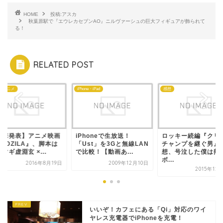
HOME
投稿:アスカ
秋葉原駅で『エウレカセブンAO』ニルヴァーシュの巨大フィギュアが飾られて
る！
RELATED POST
・アニメ
iPhone・iPad
感想
電撃発表】アニメ映画
iPhoneで生放送！
ロッキー続編『クリ
ODZILA』、脚本は
「Ust」を3Gと無線LAN
チャンプを継ぐ男』
マギ虚淵玄 ×...
で比較！【動画あ...
想、号泣した僕は熱
ボ...
2016年8月19日
2009年12月10日
2015年12
いいぞ！カフェにある「Qi」対応のワイ
ヤレス充電器でiPhoneを充電！