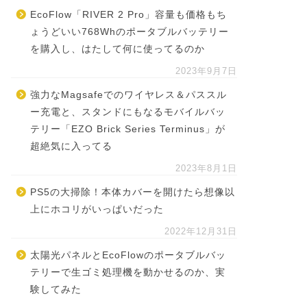
EcoFlow「RIVER 2 Pro」容量も価格もち
ょうどいい768Whのポータブルバッテリー
を購入し、はたして何に使ってるのか
2023年9月7日
強力なMagsafeでのワイヤレス＆パススル
ー充電と、スタンドにもなるモバイルバッ
テリー「EZO Brick Series Terminus」が
超絶気に入ってる
2023年8月1日
PS5の大掃除！本体カバーを開けたら想像以
上にホコリがいっぱいだった
2022年12月31日
太陽光パネルとEcoFlowのポータブルバッ
テリーで生ゴミ処理機を動かせるのか、実
験してみた