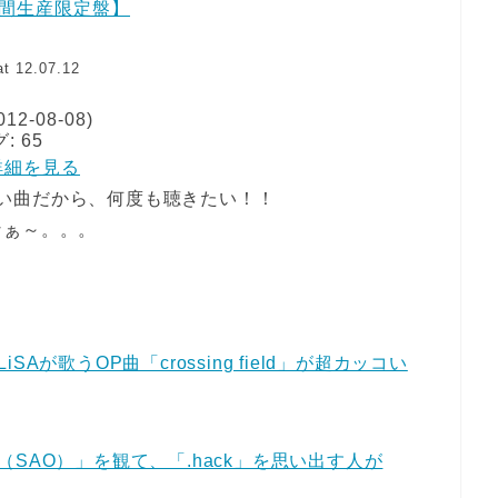
ld【期間生産限定盤】
t 12.07.12
2-08-08)
 65
 で詳細を見る
かっこいい曲だから、何度も聴きたい！！
なぁ～。。。
が歌うOP曲「crossing field」が超カッコい
SAO）」を観て、「.hack」を思い出す人が