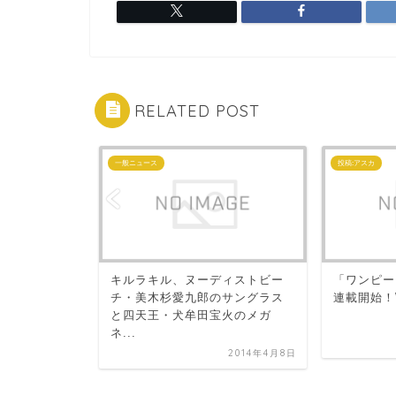
RELATED POST
一般ニュース
投稿:アスカ
ニメがスマホで
キルラキル、ヌーディストビー
「ワンピー
アプリ「エ
チ・美木杉愛九郎のサングラス
連載開始！
と四天王・犬牟田宝火のメガ
ネ...
2015年7月1日
2014年4月8日