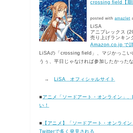
crossing fie
posted with
amazlet
a
LiSA
アニプレックス (201
売り上げランキング:
Amazon.co.jp
LiSAの「crossing field」、マジ
うぅ、平日じゃなければ参加したかった
→
LiSA オフィシャルサイト
■
アニメ「ソードアート・オンライン」、LiSA
い！
■
【アニメ】「ソードアート・オンライン（
Twitterで多く発見される