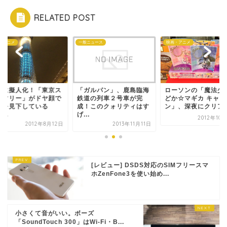
RELATED POST
・アニメ
一般ニュース
映画・アニメ
いに擬人化！「東京ス
「ガルパン」、鹿島臨海
ローソンの「魔法少
イツリー」がドヤ顔で
鉄道の列車２号車が完
どか☆マギカ キャン
々を見下している
成！このクォリティはす
ン」、深夜にクリアフ.
...
げ...
2012年10
2012年8月12日
2013年11月11日
[レビュー] DSDS対応のSIMフリースマ
ホZenFone3を使い始め...
小さくて音がいい。ボーズ
「SoundTouch 300」はWi-Fi・B...