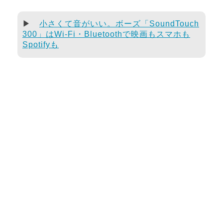
▶
小さくて音がいい。ボーズ「SoundTouch
300」はWi-Fi・Bluetoothで映画もスマホも
Spotifyも