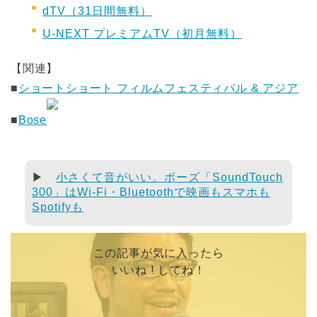
dTV（31日間無料）
U-NEXT プレミアムTV（初月無料）
【関連】
■
ショートショート フィルムフェスティバル & アジア
■
Bose
▶
小さくて音がいい。ボーズ「SoundTouch
300」はWi-Fi・Bluetoothで映画もスマホも
Spotifyも
この記事が気に入ったら
いいね ! してね！