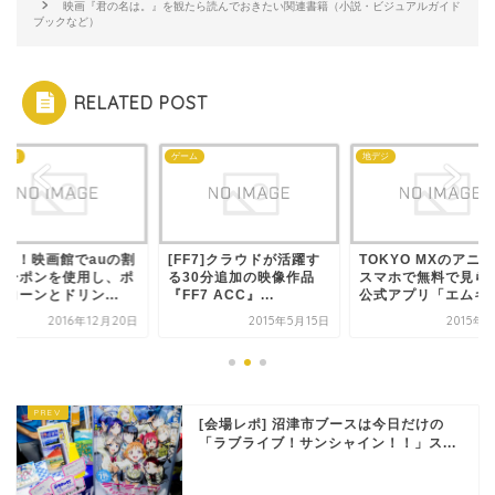
映画『君の名は。』を観たら読んでおきたい関連書籍（小説・ビジュアルガイド
ブックなど）
RELATED POST
KDDI
ゲーム
地デジ
00円！映画館でauの割
[FF7]クラウドが活躍す
TOKYO MXのアニ
クーポンを使用し、ポ
る30分追加の映像作品
スマホで無料で見ら
コーンとドリン...
『FF7 ACC』...
公式アプリ「エムキ..
2016年12月20日
2015年5月15日
2015年
[会場レポ] 沼津市ブースは今日だけの
「ラブライブ！サンシャイン！！」ス...