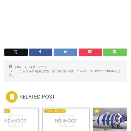
HOME
映画・アニメ
「ジョジョの奇妙な冒険」第二部の新OP曲・Codaの「BLOODY STREAM」が
渋い！
RELATED POST
ッション
カフェ・スイーツ
旅