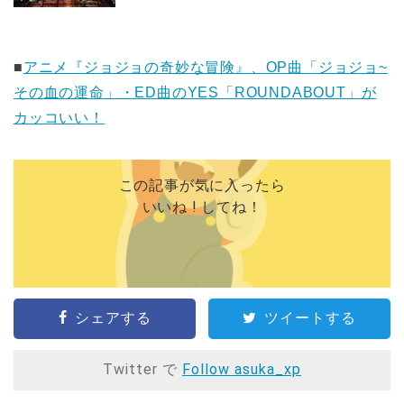
■
アニメ『ジョジョの奇妙な冒険』、OP曲「ジョジョ~
その血の運命」・ED曲のYES「ROUNDABOUT」が
カッコいい！
この記事が気に入ったら
いいね ! してね！
シェアする
ツイートする
Twitter で
Follow asuka_xp