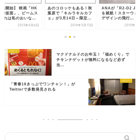
販売開始】 映画「HK
あのコロッケもある！秋
ANAが「R2-D2 JE
変態仮面」、ビームス
葉原で「キルラキルカフ
を就航！スターウォ
それは私のおいな...
ェ」が3月14日～限定...
デザインの飛行...
2013年4月6日
2014年3月13日
2015年4
マクドナルドのお年玉！「福めくり」で
チキンナゲットが無料になるなど必ず
当...
「青春18きっぷでワンチャン！」が
Twitterで多数発見される