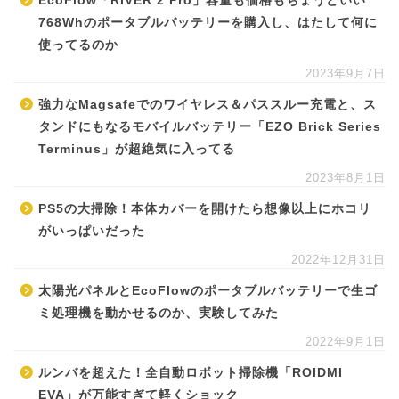
EcoFlow「RIVER 2 Pro」容量も価格もちょうどいい
768Whのポータブルバッテリーを購入し、はたして何に
使ってるのか
2023年9月7日
強力なMagsafeでのワイヤレス＆パススルー充電と、ス
タンドにもなるモバイルバッテリー「EZO Brick Series
Terminus」が超絶気に入ってる
2023年8月1日
PS5の大掃除！本体カバーを開けたら想像以上にホコリ
がいっぱいだった
2022年12月31日
太陽光パネルとEcoFlowのポータブルバッテリーで生ゴ
ミ処理機を動かせるのか、実験してみた
2022年9月1日
ルンバを超えた！全自動ロボット掃除機「ROIDMI
EVA」が万能すぎて軽くショック