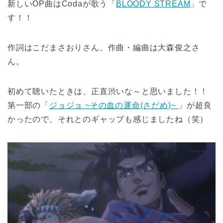
新しいOP曲はCodaが歌う「
BLOODY STREAM
」で
す！！
作詞はこだまさおりさん、作曲・編曲は大森俊之さ
ん。
初めて聴いたときは、正直渋いな～と思いました！！
第一部の「
ジョジョ ~その血の運命(さだめ)~
」が超良
かったので、それとのギャップも感じましたね（笑）