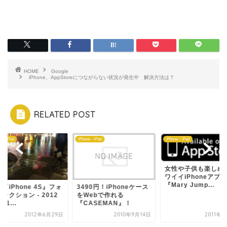
HOME
Google
iPhone、AppStoreにつながらない状況が発生中 解決方法は？
RELATED POST
ne・iPad
iPhone・iPad
iPhone・iPad
女性や子供も楽しめ
ワイイiPhoneアプリ
『Mary Jump...
『iPhone 4S』フォ
3490円！iPhoneケース
レクション - 2012
をWebで作れる
月1...
『CASEMAN』！
2012年6月29日
2010年9月14日
2011年