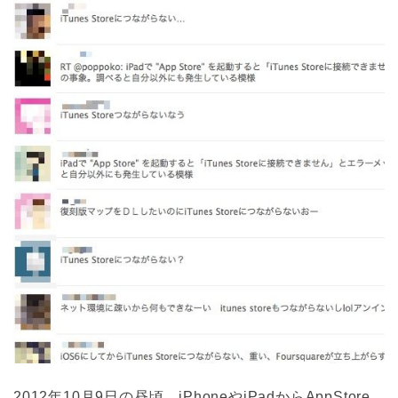
2012年10月9日の昼頃、iPhoneやiPadからAppStore