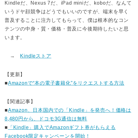
Kindleだ、Nexus 7だ、iPad miniだ、koboだ、なんて
いうドヤ顔競争はどうでもいいのですが、端末を早く
普及することに注力してもらって、僕は根本的なコン
テンツの中身・質・価格・普及に今後期待したいと思
います。
→
Kindleストア
【更新】
■
Amazonで“本の電子書籍化”をリクエストする方法
【関連記事】
■
Amazon、日本国内での「Kindle」を発売へ！価格は
8,480円から、ドコモ3G通信は無料
■
「Kindle」購入でAmazonギフト券がもらえる
Facebook限定キャンペーンを開始！