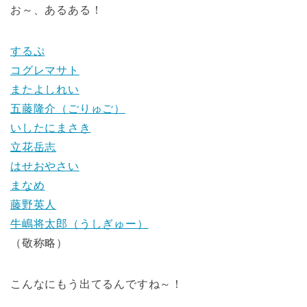
お～、あるある！
するぷ
コグレマサト
またよしれい
五藤隆介（ごりゅご）
いしたにまさき
立花岳志
はせおやさい
まなめ
藤野英人
牛嶋将太郎（うしぎゅー）
（敬称略）
こんなにもう出てるんですね～！