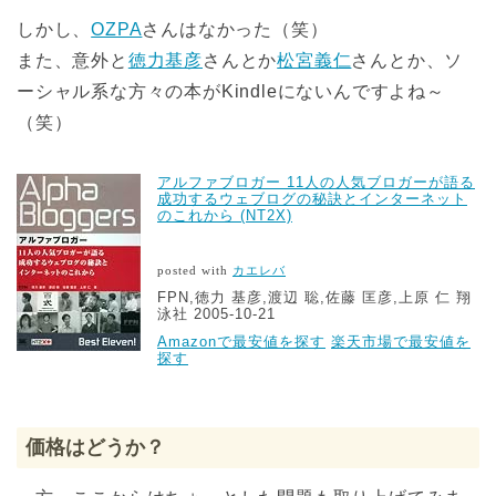
しかし、
OZPA
さんはなかった（笑）
また、意外と
徳力基彦
さんとか
松宮義仁
さんとか、ソ
ーシャル系な方々の本がKindleにないんですよね～
（笑）
アルファブロガー 11人の人気ブロガーが語る
成功するウェブログの秘訣とインターネット
のこれから (NT2X)
posted with
カエレバ
FPN,徳力 基彦,渡辺 聡,佐藤 匡彦,上原 仁 翔
泳社 2005-10-21
Amazonで最安値を探す
楽天市場で最安値を
探す
価格はどうか？