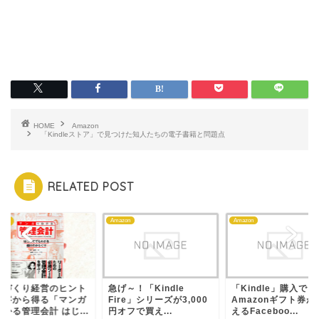
HOME
Amazon
「Kindleストア」で見つけた知人たちの電子書籍と問題点
RELATED POST
Amazon
Amazon
書籍
ノづくり経営のヒント
急げ～！「Kindle
「Kindle」購入で
数字から得る「マンガ
Fire」シリーズが3,000
Amazonギフト券が
かる管理会計 はじ...
円オフで買え...
えるFaceboo...