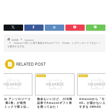
HOME
Amazon
Amazonで買った電子書籍をiPhoneアプリ「Kindle」にダウンロードできない！
を解決する方法
RELATED POST
on
Amazon
Amazon
艦これ アンソロジーコ
換金もいいけど、JCB商
Amazonから「モン
ック 第1巻」が発売
品券でAmazonギフト券
4G」が届かない人が
！コミックで第２位...
を買ってみた！
すぎる #MH4G