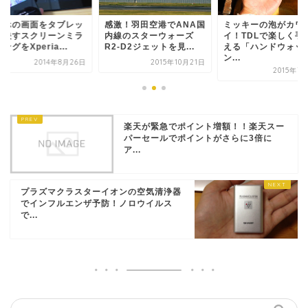
マホの画面をタブレッ
感激！羽田空港でANA国
ミッキーの泡がカワ
に映すスクリーンミラ
内線のスターウォーズ
イ！TDLで楽しく手
ングをXperia...
R2-D2ジェットを見...
える「ハンドウォッ
ン...
2014年8月26日
2015年10月21日
2015年7
楽天が緊急でポイント増額！！楽天スー
パーセールでポイントがさらに3倍に
ア...
プラズマクラスターイオンの空気清浄器
でインフルエンザ予防！ノロウイルス
で...