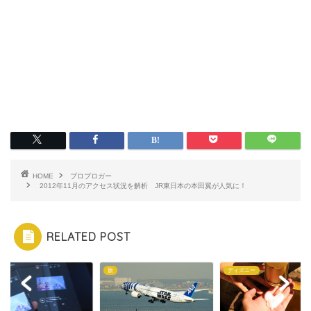
HOME
プロブロガー
2012年11月のアクセス状況を解析 JR東日本の本田翼が人気に！
RELATED POST
a
旅
ディズニー