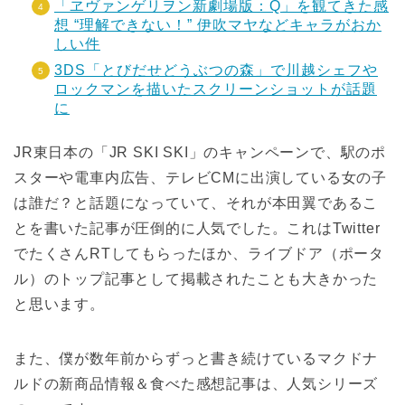
「ヱヴァンゲリヲン新劇場版：Q」を観てきた感
想 “理解できない！” 伊吹マヤなどキャラがおか
しい件
3DS「とびだせどうぶつの森」で川越シェフや
ロックマンを描いたスクリーンショットが話題
に
JR東日本の「JR SKI SKI」のキャンペーンで、駅のポ
スターや電車内広告、テレビCMに出演している女の子
は誰だ？と話題になっていて、それが本田翼であるこ
とを書いた記事が圧倒的に人気でした。これはTwitter
でたくさんRTしてもらったほか、ライブドア（ポータ
ル）のトップ記事として掲載されたことも大きかった
と思います。
また、僕が数年前からずっと書き続けているマクドナ
ルドの新商品情報＆食べた感想記事は、人気シリーズ