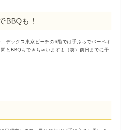
でBBQも！
が、デックス東京ビーチの6階では手ぶらでバーベキ
間とBBQもできちゃいますよ（笑）前日までに予