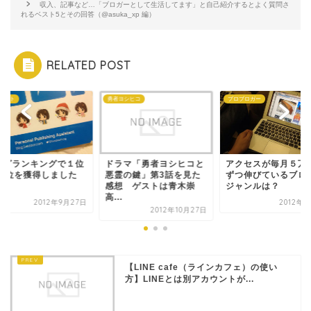
収入、記事など…「ブロガーとして生活してます」と自己紹介するとよく質問さ
れるベスト5とその回答（@asuka_xp 編）
RELATED POST
ェット
勇者ヨシヒコ
プロブロガー
ログランキングで１位
ドラマ「勇者ヨシヒコと
アクセスが毎月５万P
13位を獲得しました
悪霊の鍵」第3話を見た
ずつ伸びているブロ
笑）
感想 ゲストは青木崇
ジャンルは？
高...
2012年9月27日
2012年9
2012年10月27日
【LINE cafe（ラインカフェ）の使い
方】LINEとは別アカウントが...