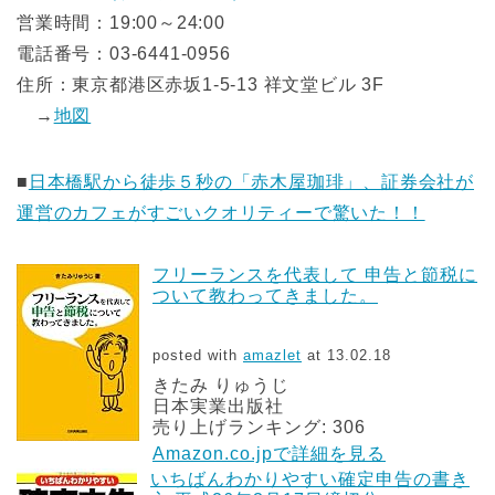
営業時間：19:00～24:00
電話番号：03-6441-0956
住所：東京都港区赤坂1-5-13 祥文堂ビル 3F
→
地図
■
日本橋駅から徒歩５秒の「赤木屋珈琲」、証券会社が
運営のカフェがすごいクオリティーで驚いた！！
フリーランスを代表して 申告と節税に
ついて教わってきました。
posted with
amazlet
at 13.02.18
きたみ りゅうじ
日本実業出版社
売り上げランキング: 306
Amazon.co.jpで詳細を見る
いちばんわかりやすい確定申告の書き