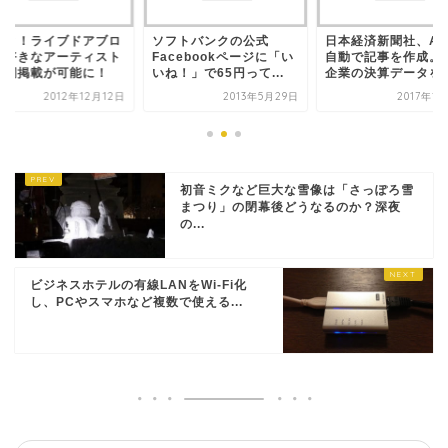
んと！ライブドアブロ
ソフトバンクの公式
日本経済新聞社、AI
で好きなアーティスト
Facebookページに「い
自動で記事を作成。
歌詞掲載が可能に！
いね！」で65円って...
企業の決算データを数.
2012年12月12日
2013年5月29日
2017年1
初音ミクなど巨大な雪像は「さっぽろ雪
まつり」の閉幕後どうなるのか？深夜
の...
ビジネスホテルの有線LANをWi-Fi化
し、PCやスマホなど複数で使える...