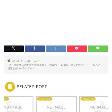
HOME
一般ニュース
確定申告の相談ができる東京・赤坂の「Tax Bar（タックスバー）」 なんと、
税理士がバーテンダー！
RELATED POST
ニュース
ソフトバンク
一般ニュース