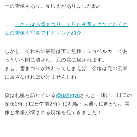
ーの雪像もあり、見応えがありましたね♪
→
「さっぽろ雪まつり」で見た初音ミクなどたくさ
んの雪像を写真でドド～ンと紹介！
しかし、それらの最期は実に無残！ショベルカーであ
っという間に潰され、元の雪に戻されます。
まぁ、雪まつりが終わってしまえば、会場は元の公園
に戻さなければいけませんしね。
僕は札幌を訪れている
@ushigyu
さんと一緒に、11日の
深夜2時（12日午前2時）に札幌・大通りに向かい、雪
像と氷像が壊される現場を見てきました！