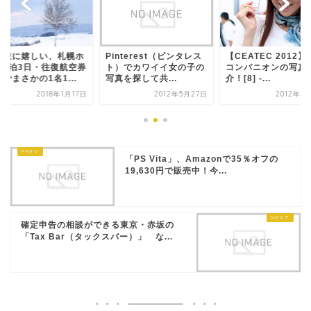
人旅に嬉しい、札幌ホ
Pinterest（ピンタレス
【CEATEC 2012
ル2泊3日・往復航空券
ト）でカワイイ女の子の
コンパニオンの写真
でまさかの1名1...
写真を探して共...
介！[8] -...
2018年1月17日
2012年5月27日
2012年1
「PS Vita」、Amazonで35％オフの
19,630円で販売中！今...
確定申告の相談ができる東京・赤坂の
「Tax Bar（タックスバー）」 な...