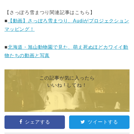
【さっぽろ雪まつり関連記事はこちら】
■
【動画】さっぽろ雪まつり、Audiがプロジェクション
マッピング！
■
北海道・旭山動物園で見た、萌え死ぬほどカワイイ動
物たちの動画と写真
この記事が気に入ったら
いいね ! してね！
シェアする
ツイートする