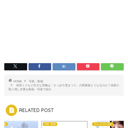
HOME
写真・動画
初音ミクなど巨大な雪像は「さっぽろ雪まつり」の閉幕後どうなるのか？深夜の
取り壊し作業を動画・写真で紹介
RELATED POST
な情報
写真・動画
コンパニオン写真