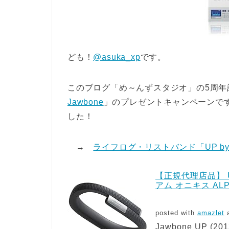
ども！
@asuka_xp
です。
このブログ「め～んずスタジオ」の5周年
Jawbone
」のプレゼントキャンペーンですが
した！
→
ライフログ・リストバンド「UP by
【正規代理店品】 U
アム オニキス ALP
posted with
amazlet
a
Jawbone UP (201