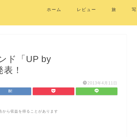
ホーム
レビュー
旅
写
ド「UP by
発表！
2013年4月11日
告から収益を得ることがあります