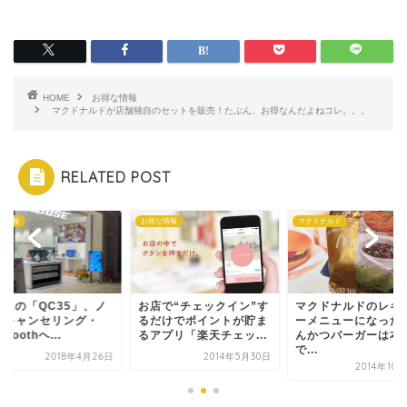
HOME
お得な情報
マクドナルドが店舗独自のセットを販売！たぶん、お得なんだよねコレ。。。
RELATED POST
な情報
お得な情報
マクドナルド
SEの「QC35」、ノ
お店で“チェックイン”す
マクドナルドのレギ
ズキャンセリング・
るだけでポイントが貯ま
ーメニューになった
etoothヘ...
るアプリ「楽天チェッ...
んかつバーガーは本
で...
2018年4月26日
2014年5月30日
2014年10