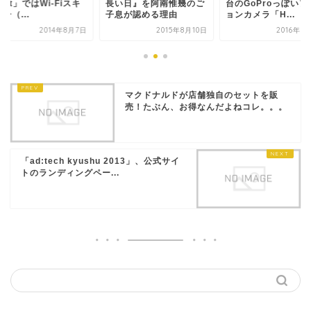
blet」ではWi-Fiスキ
長い日』を阿南惟幾のご
台のGoProっぽいア
ー（...
子息が認める理由
ョンカメラ「H...
2014年8月7日
2015年8月10日
2016年6
マクドナルドが店舗独自のセットを販
売！たぶん、お得なんだよねコレ。。。
「ad:tech kyushu 2013」、公式サイ
トのランディングペー...