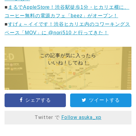
■
まるでAppleStore！渋谷駅徒歩1分・ヒカリエ横に、
コーヒー無料の電源カフェ「beez」がオープン！
■
すげぇ～イイです！渋谷ヒカリエ内のコワーキングス
ペース「MOV」に @nori510 と行ってきた！
この記事が気に入ったら
いいね ! してね！
シェアする
ツイートする
Twitter で
Follow asuka_xp