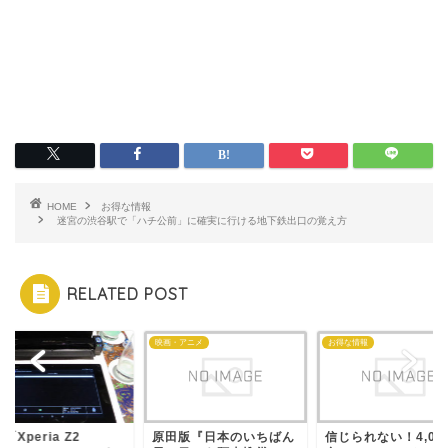
HOME
お得な情報
迷宮の渋谷駅で「ハチ公前」に確実に行ける地下鉄出口の覚え方
RELATED POST
a
映画・アニメ
お得な情報
「Xperia Z2
原田版『日本のいちばん
信じられない！4,00