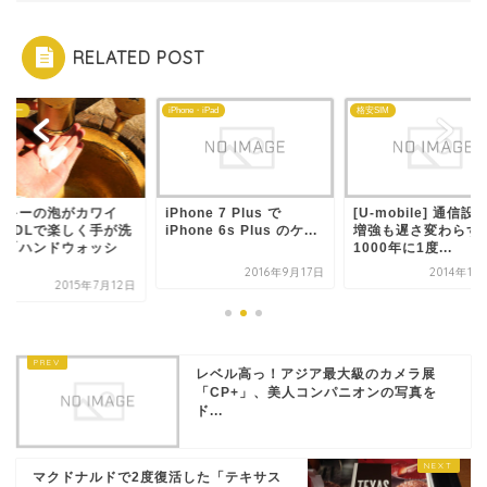
RELATED POST
ズニー
iPhone・iPad
格安SIM
ッキーの泡がカワイ
iPhone 7 Plus で
[U-mobile] 通信設
！TDLで楽しく手が洗
iPhone 6s Plus のケ...
増強も遅さ変わらず
る「ハンドウォッシ
1000年に1度...
.
2016年9月17日
2014年11
2015年7月12日
レベル高っ！アジア最大級のカメラ展
「CP+」、美人コンパニオンの写真を
ド...
マクドナルドで2度復活した「テキサス