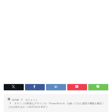
HOME
ガジェット
キヤノンの斬新なデザインの「PowerShot N」を触ってみた感想＆機能を解説！
これは売れるわ！[ #CP2013 #CP ]