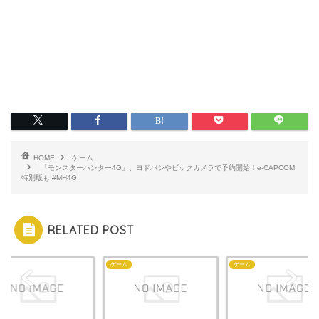
HOME
ゲーム
「モンスターハンター4G」、ヨドバシやビックカメラで予約開始！e-CAPCOM
特別版も #MH4G
RELATED POST
ム
ゲーム
ゲーム