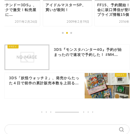
ニンテンドー3DS』、
アイドルマスターSP、
FF15、予約開始！
フオクで激安！転売屋
買いが殺到！
会に坂口博信が登場
涙目に…
プライズ情報15個を..
2011年2月26日
2009年2月19日
2016年3
3DS『モンスタハンター4G』予約が始
まったので速攻で予約した！ #MH...
3DS「妖怪ウォッチ２」、発売からたっ
た４日で前作の累計販売本数を上回る...