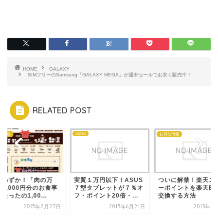
HOME
GALAXY
SIMフリーのSamsung「GALAXY MEGA」が週末セールでお安く販売中！
RELATED POST
ASUS
な情報
お得な情報
りわずか！「肉の万
実質１万円以下！ASUS
ついに解禁！楽天ス
3,000円分のお食事
７型タブレットが７％オ
ーポイントを楽天Ed
たったの1,00...
フ・ポイント20倍・...
交換する方法
2015年2月27日
2015年6月21日
2013年5