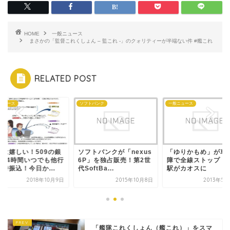
HOME
一般ニュース
まさかの「監督これくしょん – 監これ -」のクォリティーが半端ない件 #艦これ
RELATED POST
ニュース
ソフトバンク
一般ニュース
れは嬉しい！509の銀
ソフトバンクが「nexus
「ゆりかもめ」が車
で24時間いつでも他行
6P」を独占販売！第2世
障で全線ストップ！
時振込！今日か...
代SoftBa...
駅がカオスに
2018年10月9日
2015年10月8日
2013年5
「艦隊これくしょん（艦これ）」をスマ