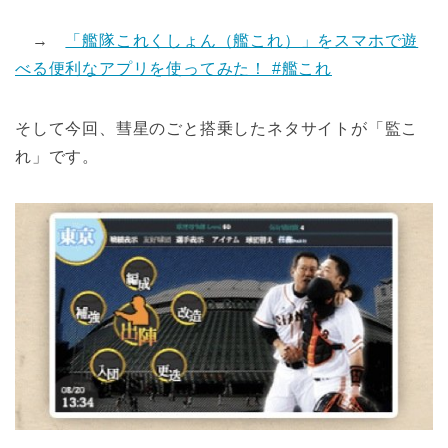
→
「艦隊これくしょん（艦これ）」をスマホで遊
べる便利なアプリを使ってみた！ #艦これ
そして今回、彗星のごと搭乗したネタサイトが「監こ
れ」です。