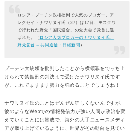
ロシア・プーチン政権批判で人気のブロガー、ア
レクセイ・ナワリヌイ氏（37）は17日、モスクワ
で行われた野党「国民連合」の党大会で党首に選
ばれた。（
ロシア人気ブロガーのナワリヌイ氏、
野党党首 – 共同通信・日経新聞
）
プーチン大統領を批判したことから横領罪をでっち上
げられて禁錮刑の判決まで受けたナワリヌイ氏です
が、これでますます勢力を強めることでしょうね！
ナワリヌイ氏のことはぜんぜん詳しくないんですが、
彼のようなWebでの情報発信力が強い人間が政治を変
えていくことには賛成で、海外の大手ニュースメディ
アが取り上げているように、世界がその動向を見てい