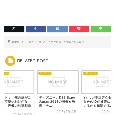
HOME
一般ニュース
人気ブロガーが党首になる時代
RELATED POST
ニュース
ディズニー
一般ニュース
ベント：「俺の妹がこ
ディズニー、D23 Expo
Yahoo!不正アクセ
なに可愛いわけがな
Japan 2018の開催を発
自分のIDが被害に遭
。」、声優の竹達彩奈
表！チ...
いるかを確認する...
.
2017年3月22日
2013年5
2013年5月30日