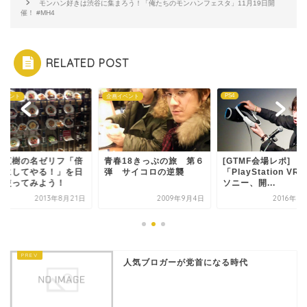
モンハン好きは渋谷に集まろう！「俺たちのモンハンフェスタ」11月19日開
催！ #MH4
RELATED POST
PS4
イベント
企画イベント
沢直樹の名ゼリフ「倍
青春18きっぷの旅 第６
[GTMF会場レポ]
しにしてやる！」を日
弾 サイコロの逆襲
「PlayStation VR
で使ってみよう！
ソニー、開...
2013年8月21日
2009年9月4日
2016年7
人気ブロガーが党首になる時代