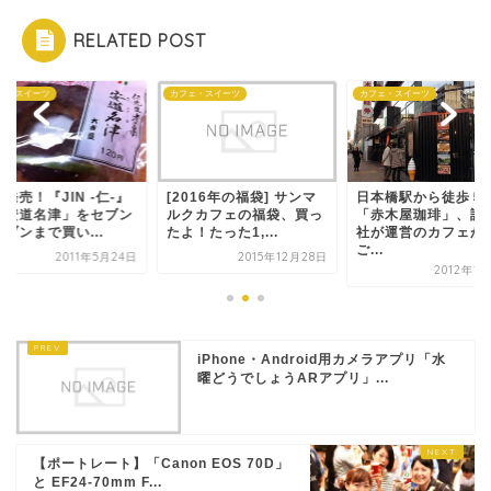
RELATED POST
ェ・スイーツ
カフェ・スイーツ
カフェ・スイーツ
発売！『JIN -仁-』
[2016年の福袋] サンマ
日本橋駅から徒歩５
「安道名津」をセブン
ルクカフェの福袋、買っ
「赤木屋珈琲」、証
ブンまで買い...
たよ！たった1,...
社が運営のカフェが
ご...
2011年5月24日
2015年12月28日
2012年1
iPhone・Android用カメラアプリ「水
曜どうでしょうARアプリ」...
【ポートレート】「Canon EOS 70D」
と EF24-70mm F...