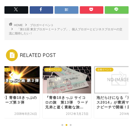
HOME
ブロガーイベント
「第11回 東京ブロガーミートアップ」、個人ブロガーとビジネスブロガーの交
流に期待したい！
RELATED POST
イベント
企画イベント
企画イベント
予告】青春18きっぷの
『青春18きっぷ サイコ
泡だらけになる「泡
シリーズ第３弾
ロの旅 第13弾 ラード
ス2014」が豊洲マ
兄弟と逝く素敵な旅...
クビーチで開催！新生.
2008年8月26日
2012年3月23日
2014年