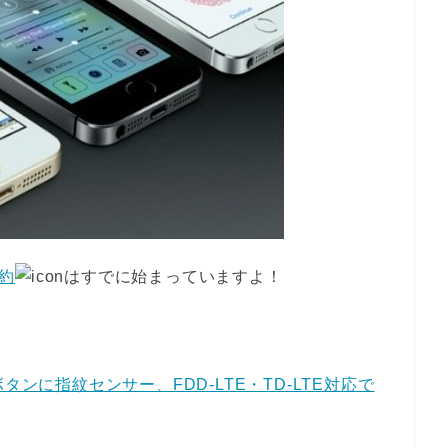
予約
はすでに始まっていますよ！
ムボタンに指紋センサー、FDD-LTE・TD-LTE対応で