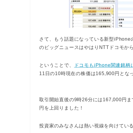
さて、もう話題になっている新型iPhoneの「i
のビッグニュースはやはりNTTドコモか
ということで、
ドコモもiPhone関連銘
11日の10時現在の株価は165,900円と
取引開始直後の9時26分には167,000円
円を上回りました！
投資家のみなさんは熱い視線を向けてい