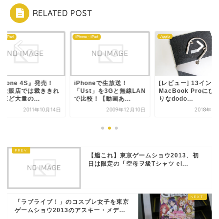
RELATED POST
Apple
ne・iPad
iPhone・iPad
Phone 4S』発売！
iPhoneで生放送！
[レビュー] 13インチ
電量販店では裁ききれ
「Ust」を3Gと無線LAN
MacBook Proにぴ
ほど大量の...
で比較！【動画あ...
りなdodo...
2011年10月14日
2009年12月10日
2018年3
【艦これ】東京ゲームショウ2013、初
日は限定の「空母ヲ級Tシャツ el...
「ラブライブ！」のコスプレ女子を東京
ゲームショウ2013のアスキー・メデ...