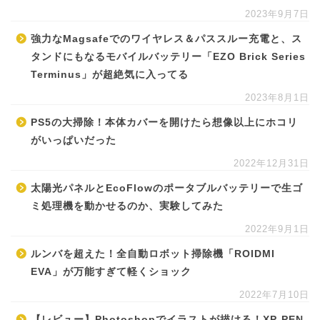
2023年9月7日
強力なMagsafeでのワイヤレス＆パススルー充電と、ス
タンドにもなるモバイルバッテリー「EZO Brick Series
Terminus」が超絶気に入ってる
2023年8月1日
PS5の大掃除！本体カバーを開けたら想像以上にホコリ
がいっぱいだった
2022年12月31日
太陽光パネルとEcoFlowのポータブルバッテリーで生ゴ
ミ処理機を動かせるのか、実験してみた
2022年9月1日
ルンバを超えた！全自動ロボット掃除機「ROIDMI
EVA」が万能すぎて軽くショック
2022年7月10日
【レビュー】Photoshopでイラストが描ける！XP-PEN