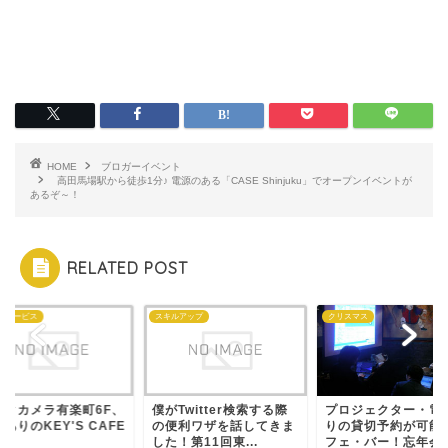
HOME
ブロガーイベント
高田馬場駅から徒歩1分♪ 電源のある「CASE Shinjuku」でオープンイベントが
あるぞ～！
RELATED POST
なサービス
スキルアップ
クリスマス
ックカメラ有楽町6F、
僕がTwitter検索する際
プロジェクター・電
ありのKEY'S CAFE
の便利ワザを話してきま
りの貸切予約が可能
した！第11回東...
フェ・バー！忘年会