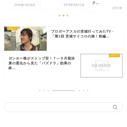
ク...
2016年1月26日
2013年9月12日
2012年1
ブロガーアスカの茨城行ってみたTV -
「第1回 茨城サイコロの旅！前編...
ガンホー株がストップ安！７―９月期決
算の悪化から見た「パズドラ」効果の
終...