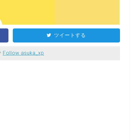
ツイートする
で
Follow asuka_xp