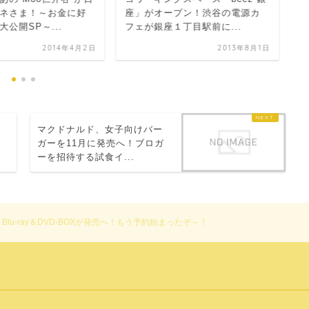
ク
ネさま！～お金に好
座」がオープン！渋谷の電源カ
上
公開SP～...
フェが銀座１丁目駅前に...
2014年4月2日
2013年8月1日
テ
マクドナルド、女子向けバー
レ
ガーを11月に発売へ！ブロガ
ーを招待する試食イ...
lu-ray＆DVD-BOXが発売へ！もう予約始まったぞ～！