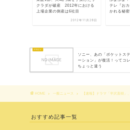
谷の電源カ
クラダが破産 2012年における
テレ『おカ
に...
上場企業の倒産は6社目
かれる秘密大
2013年8月1日
2012年11月28日
ソニー、あの「ポケットス
ーション」が復活！ってコ
ちょっと違う
HOME
一般ニュース
【速報】ドラマ「半沢直樹」、B
おすすめ記事一覧