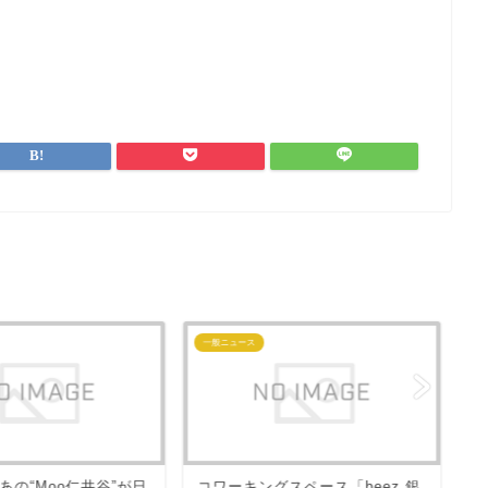
一般ニュース
一
東
あの“Moo仁井谷”が日
コワーキングスペース「beez 銀