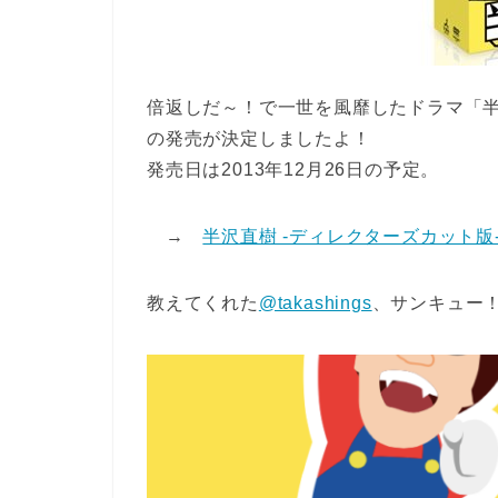
倍返しだ～！で一世を風靡したドラマ「半沢直樹
の発売が決定しましたよ！
発売日は2013年12月26日の予定。
→
半沢直樹 -ディレクターズカット版- Blu
教えてくれた
@takashings
、サンキュー