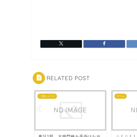
RELATED POST
一般ニュース
ゲーム
「beez 銀
東証1部、大鳴門橋を手掛けたサ
ぷよぷよ！