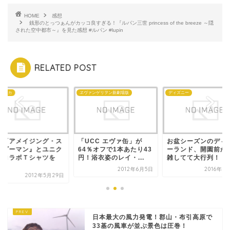
HOME
感想
銭形のとっつぁんがカッコ良すぎる！『ルパン三世 princess of the breeze ～隠
された空中都市～』を見た感想 #ルパン #lupin
RELATED POST
:アスカ
ヱヴァンゲリヲン新劇場版
ディズニー
画『アメイジング・ス
「UCC エヴァ缶」が
お盆シーズンのディ
イダーマン』とユニク
64％オフで1本あたり43
ーランド、開園前か
がコラボＴシャツを
円！浴衣姿のレイ・...
雑してて大行列！
.
2012年6月5日
2016年8
2012年5月29日
日本最大の風力発電！郡山・布引高原で
33基の風車が並ぶ景色は圧巻！