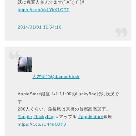
既に数百人並んでます(ﾟAﾟ;)ｺﾞｸﾘ
https://t.co/okLYkX1OPT
2014/01/01 11:54:16
大左衛門
@daipooh555
AppleStore銀座 1/1 11:00のLuckyBag行列状況で
す
280人くらい。最後尾は京橋の首都高高架下。
#apple
#luckybag
#アップル
#applestore
銀座
https://t.co/rU44nIXfT3