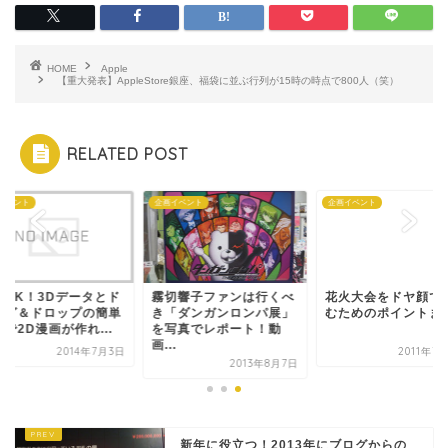
HOME
Apple
【重大発表】AppleStore銀座、福袋に並ぶ行列が15時の時点で800人（笑）
RELATED POST
イベント
企画イベント
企画イベント
用OK！3Dデータとド
霧切響子ファンは行くべ
花火大会をドヤ顔で
ッグ＆ドロップの簡単
き「ダンガンロンパ展」
むためのポイントま
で2D漫画が作れ...
を写真でレポート！動
画...
2014年7月3日
2011年7
2013年8月7日
新年に役立つ！2013年にブログからの