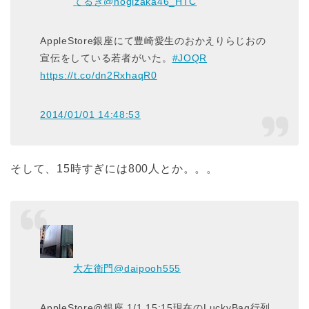
てるき
@nogizaka46_HTC
AppleStore銀座にて豊崎愛生のおかえりらじおの
宣伝をしている若者がいた。
#JOQR
https://t.co/dn2RxhaqR0
2014/01/01 14:48:53
そして、15時すぎには800人とか。。。
大左衛門
@daipooh555
AppleStore@銀座 1/1 15:15現在のLuckyBag行列