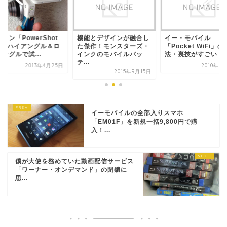
owerShot
機能とデザインが融合し
イー・モバイル
イアングル＆ロ
た傑作！モンスターズ・
「Pocket WiFi」の活用
で試...
インクのモバイルバッ
法・裏技がすごい！
テ...
2013年4月25日
2010年3月30日
2015年9月15日
イーモバイルの全部入りスマホ
「EM01F」を新規一括9,800円で購
入！...
僕が大使を務めていた動画配信サービス
「ワーナー・オンデマンド」の閉鎖に
思...