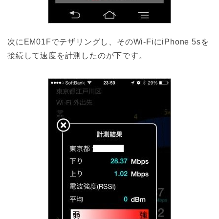
次にEM01Fでテザリングし、そのWi-FiにiPhone 5sを
接続して速度を計測したのが下です。