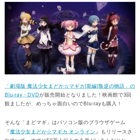
「劇場版 魔法少女まどか☆マギカ[新編]叛逆の物語」の
Blu-ray・DVD
が販売開始となりました！映画館で3回
観ましたが、めっちゃ面白いのでBlu-rayも購入！
そんな「まどマギ」はパソコン版のブラウザゲーム
『
魔法少女まどか☆マギカ オンライン
』もリリースさ