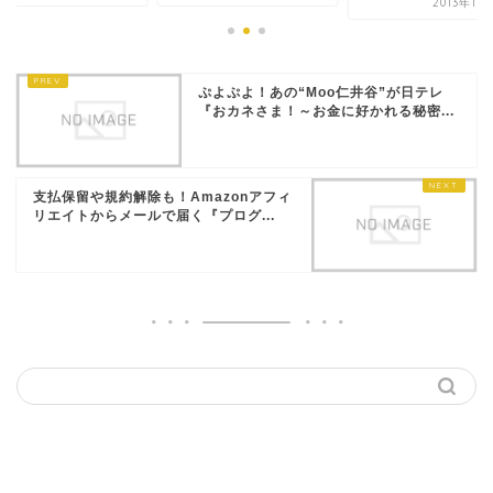
2013年10
ぷよぷよ！あの“Moo仁井谷”が日テレ
『おカネさま！～お金に好かれる秘密...
支払保留や規約解除も！Amazonアフィ
リエイトからメールで届く『プログ...