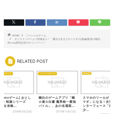
HOME
ソーシャルゲーム
オンラインゲームで特典あり！「魔法少女まどか☆マギカ[新編]叛逆の物語」
Blu-ray発売記念のキャンペーン！
RELATED POST
Android
シャルゲーム
ソーシャルゲーム
iitomoゲーム] おとし
幽白のゲームアプリ「幽
スマホのツールが「
Mii・制服シリーズ
☆遊☆白書 魔界統一最強
マギ」になる！次世
】を攻略...
バトル」、あの名場面...
ンターフェース「魔
少...
2016年3月20日
2013年11月12日