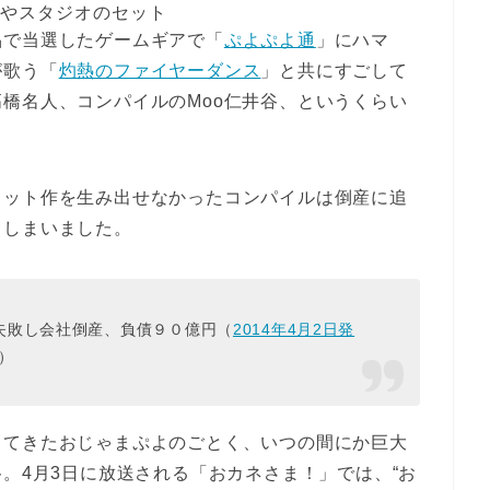
やスタジオのセット
品で当選したゲームギアで「
ぷよぷよ通
」にハマ
が歌う「
灼熱のファイヤーダンス
」と共にすごして
橋名人、コンパイルのMoo仁井谷、というくらい
ヒット作を生み出せなかったコンパイルは倒産に追
てしまいました。
失敗し会社倒産、負債９０億円（
2014年4月2日発
）
ってきたおじゃまぷよのごとく、いつの間にか巨大
谷。4月3日に放送される「おカネさま！」では、“お