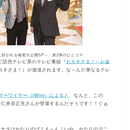
好かれる秘密大公開SP～」第2弾のひとコマ
レなど読売テレビ系のテレビ番組『
おカネさま！～お金
カネさま！）が放送されます。な～んだ単なるテレ
！
サーワイヤー（iWire）によると
、なんと、この
と仁井谷正充さんが登場するんだそうです！！ぐぁ
アナタはかなりのばよえ～ん！いや、かなりのマニ