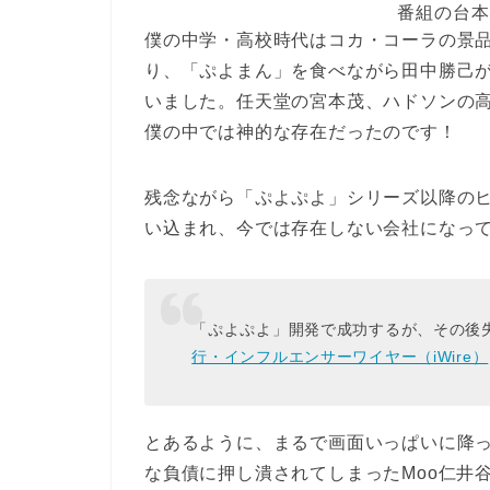
番組の台本
僕の中学・高校時代はコカ・コーラの景
り、「ぷよまん」を食べながら田中勝己
いました。任天堂の宮本茂、ハドソンの高
僕の中では神的な存在だったのです！
残念ながら「ぷよぷよ」シリーズ以降の
い込まれ、今では存在しない会社になっ
「ぷよぷよ」開発で成功するが、その後
行・インフルエンサーワイヤー（iWire）
とあるように、まるで画面いっぱいに降
な負債に押し潰されてしまったMoo仁井