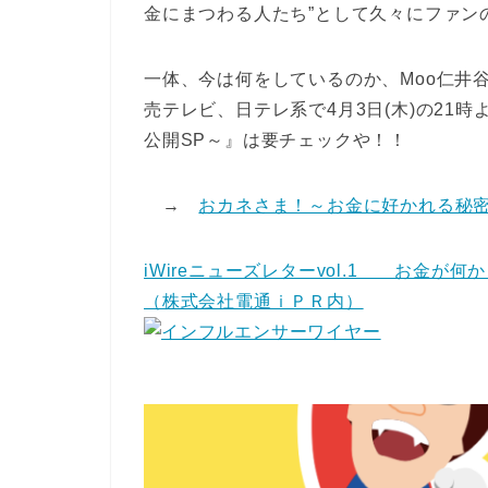
金にまつわる人たち”として久々にファン
一体、今は何をしているのか、Moo仁井
売テレビ、日テレ系で4月3日(木)の21
公開SP～』は要チェックや！！
→
おカネさま！～お金に好かれる秘密
iWireニューズレターvol.1 お金が
（株式会社電通ｉＰＲ内）