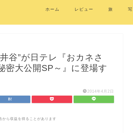
ホーム
レビュー
旅
写
仁井谷”が日テレ『おカネさ
秘密大公開SP～』に登場す
2014年4月2日
告から収益を得ることがあります