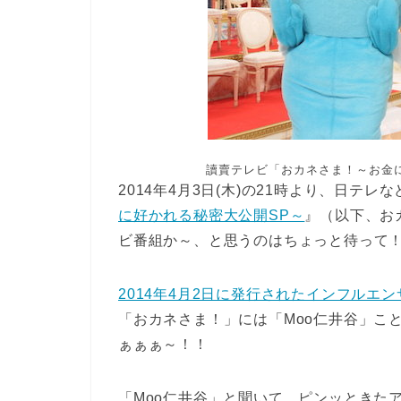
讀賣テレビ「おカネさま！～お金に
2014年4月3日(木)の21時より、日テ
に好かれる秘密大公開SP～
』（以下、お
ビ番組か～、と思うのはちょっと待って
2014年4月2日に発行されたインフルエン
「おカネさま！」には「Moo仁井谷」こ
ぁぁぁ～！！
「Moo仁井谷」と聞いて、ピンッときた