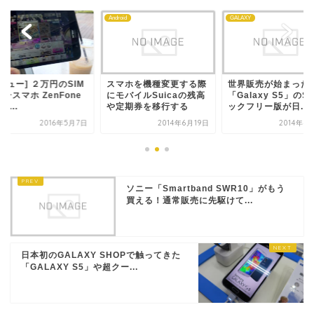
S
Android
GALAXY
ビュー] ２万円のSIM
スマホを機種変更する際
世界販売が始まった
ースマホ ZenFone
にモバイルSuicaの残高
「Galaxy S5」のS
で...
や定期券を移行する
ックフリー版が日...
2016年5月7日
2014年6月19日
2014年4
ソニー「Smartband SWR10」がもう
買える！通常販売に先駆けて...
日本初のGALAXY SHOPで触ってきた
「GALAXY S5」や超クー...