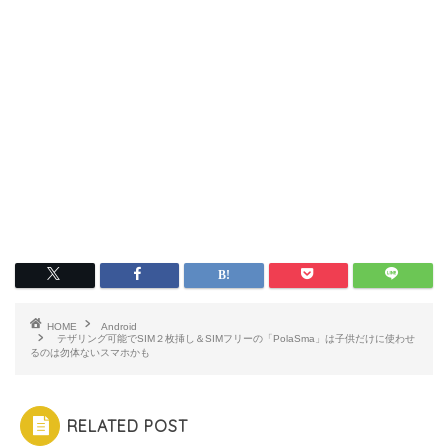
HOME
Android
テザリング可能でSIM２枚挿し＆SIMフリーの「PolaSma」は子供だけに使わせ
るのは勿体ないスマホかも
RELATED POST