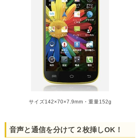
サイズ142×70×7.9mm・重量152g
音声と通信を分けて２枚挿しOK！