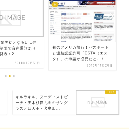
A
旅
支
le、業界初となるLTEデ
初のアメリカ旅行！パスポート
ア
制限で音声通話あり
と渡航認証許可「ESTA（エス
く
表！2...
タ）」の申請が必要だと～！
2014年10月31日
2013年11月28日
リ
キルラキル、ヌーディストビ
ーチ・美木杉愛九郎のサング
ラスと四天王・犬牟田...