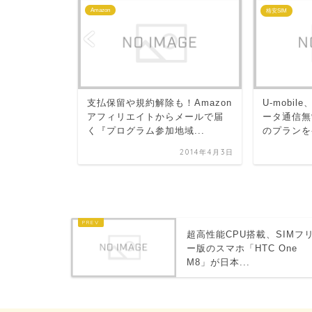
Amazon
格安SIM
支払保留や規約解除も！Amazon
U-mobi
パスポート
アフィリエイトからメールで届
ータ通信無
STA（エス
く『プログラム参加地域...
のプランを発
だと～！
2014年4月3日
2013年11月28日
超高性能CPU搭載、SIMフ
ー版のスマホ「HTC One
M8」が日本...