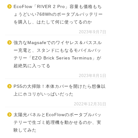
EcoFlow「RIVER 2 Pro」容量も価格もち
ょうどいい768Whのポータブルバッテリー
を購入し、はたして何に使ってるのか
2023年9月7日
強力なMagsafeでのワイヤレス＆パススル
ー充電と、スタンドにもなるモバイルバッ
テリー「EZO Brick Series Terminus」が
超絶気に入ってる
2023年8月1日
PS5の大掃除！本体カバーを開けたら想像以
上にホコリがいっぱいだった
2022年12月31日
太陽光パネルとEcoFlowのポータブルバッ
テリーで生ゴミ処理機を動かせるのか、実
験してみた