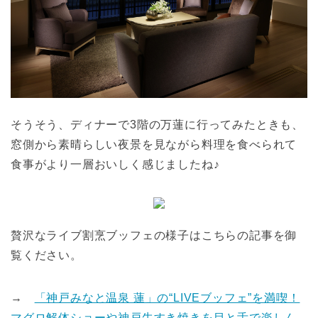
そうそう、ディナーで3階の万蓮に行ってみたときも、
窓側から素晴らしい夜景を見ながら料理を食べられて
食事がより一層おいしく感じましたね♪
贅沢なライブ割烹ブッフェの様子はこちらの記事を御
覧ください。
→
「神戸みなと温泉 蓮」の“LIVEブッフェ”を満喫！
マグロ解体ショーや神戸牛すき焼きを目と舌で楽しん