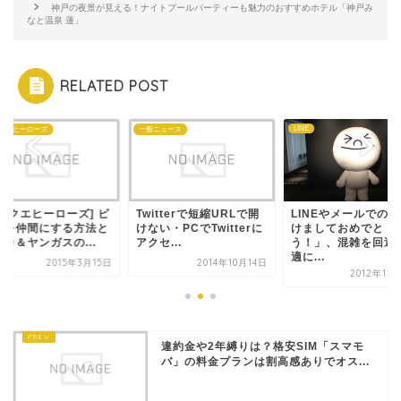
神戸の夜景が見える！ナイトプールパーティーも魅力のおすすめホテル「神戸み
なと温泉 蓮」
RELATED POST
LINE
クエヒーローズ
一般ニュース
ドラクエヒーローズ] ピ
Twitterで短縮URLで開
LINEやメールでの
ロを仲間にする方法と
けない・PCでTwitterに
けましておめでと
カ＆ヤンガスの...
アクセ...
う！」、混雑を回避
適に...
2015年3月15日
2014年10月14日
2012年12
違約金や2年縛りは？格安SIM「スマモ
バ」の料金プランは割高感ありでオス...