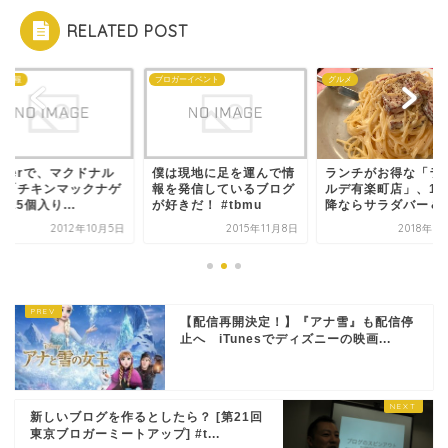
RELATED POST
な情報
ブロガーイベント
グルメ
itterで、マクドナル
僕は現地に足を運んで情
ランチがお得な「ラ
の「チキンマックナゲ
報を発信しているブログ
ルデ有楽町店」、13
 15個入り...
が好きだ！ #tbmu
降ならサラダバー＆ド.
2012年10月5日
2015年11月8日
2018年3
【配信再開決定！】『アナ雪』も配信停
止へ iTunesでディズニーの映画...
新しいブログを作るとしたら？ [第21回
東京ブロガーミートアップ] #t...