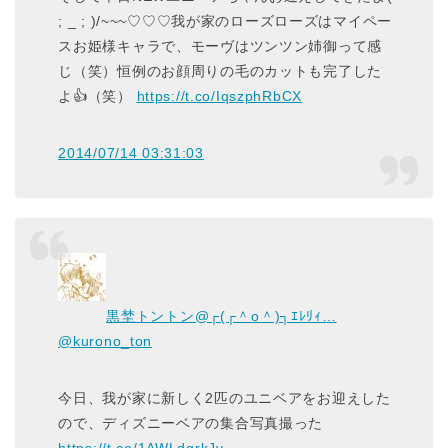
; _ ; )/~~~♡♡♡我が家のローズローズはマイペー
スお姫様キャラで、モーヴはツンツン姉御って感
じ（笑）恒例のお顔周りの毛のカットも完了した
よ👍（笑）
https://t.co/IqszphRbCX
2014/07/14 03:31:03
黒埜トントン@┌(┌＾o＾)┐ｴﾚﾘｨ…
@kurono_ton
今日、我が家に新しく2匹のユニベアをお迎えした
ので、ディズニーベアの集合写真撮った
https://t.co/1AWLdgrkJv