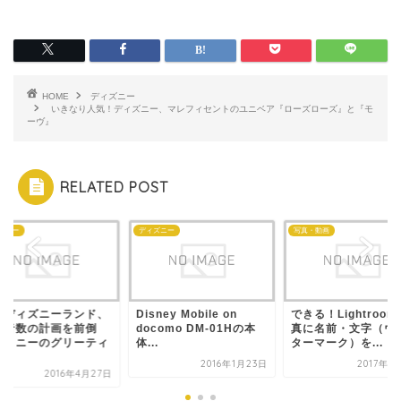
HOME
ディズニー
いきなり人気！ディズニー、マレフィセントのユニベア『ローズローズ』と『モ
ーヴ』
RELATED POST
ズニー
ディズニー
写真・動画
京ディズニーランド、
Disney Mobile on
できる！Lightroo
園者数の計画を前倒
docomo DM-01Hの本
真に名前・文字（ウ
！ミニーのグリーティ
体...
ターマーク）を...
.
2016年1月23日
2017年1
2016年4月27日