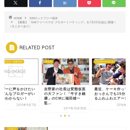
HOME
SIMロックフリー端末
【募集】「SIMフリースマホ ブロガーミーティング」を7月25日(金)に開催！
（モニターあり）
RELATED POST
ィリエイト・広告ネタ
グルメ
ブロガーイベント
ロガーに声をかけたい
吉野家の社長は変態仮面
最近、ケーキ作って
どどんなブロガーがい
の大ファン！「牛すき鍋
おっさんでも15分で
のかわからない！
膳」のCMに福田雄一
るふわふわエアーチー.
監...
2015年9月7日
2016年8
2017年10月30日