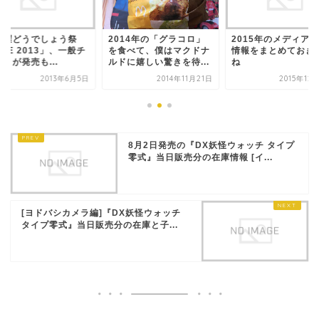
水曜どうでしょう祭
2014年の「グラコロ」
2015年のメディア
ITE 2013」、一般チ
を食べて、僕はマクドナ
情報をまとめておき
トが発売も...
ルドに嬉しい驚きを待...
ね
2013年6月5日
2014年11月21日
2015年12
8月2日発売の『DX妖怪ウォッチ タイプ
零式』当日販売分の在庫情報 [イ...
[ヨドバシカメラ編]『DX妖怪ウォッチ
タイプ零式』当日販売分の在庫と子...