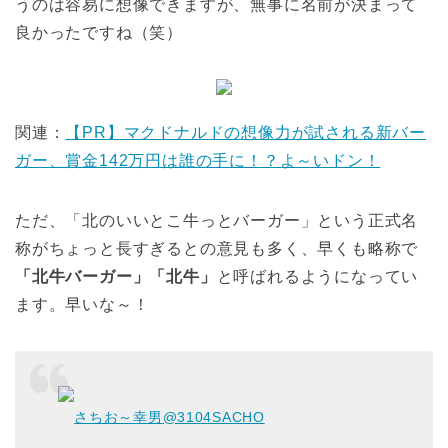
うのは容易に想像できますが、無事に名前が決まって
良かったですね（笑）
関連：
【PR】マクドナルドの想像力が試される新バー
ガー、賞金142万円は誰の手に！？よ～いドン！
ただ、「北のいいとこ牛っとバーガー」という正式名
称がちょっと長すぎるとの意見も多く、早くも略称で
「北牛バーガー」
「北牛」
と呼ばれるようになってい
ます。早いな～！
さちお～幸男
@3104SACHO