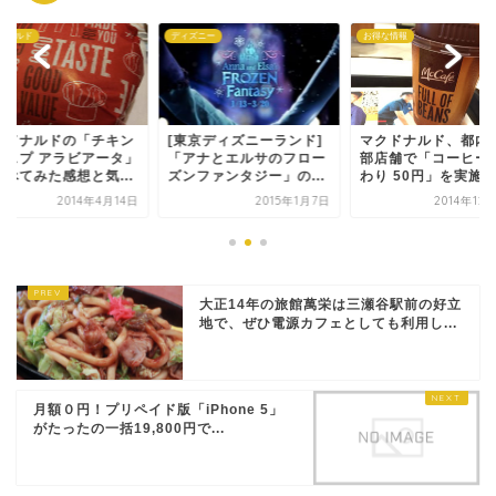
ズニー
お得な情報
マクドナルド
東京ディズニーランド]
マクドナルド、都内の一
マクドナルドの「チ
アナとエルサのフロー
部店舗で「コーヒーおか
クリスプ アラビアー
ンファンタジー」の...
わり 50円」を実施中
を食べてみた感想と気.
2015年1月7日
2014年12月15日
2014年4
大正14年の旅館萬栄は三瀬谷駅前の好立
地で、ぜひ電源カフェとしても利用し...
月額０円！プリペイド版「iPhone 5」
がたったの一括19,800円で...