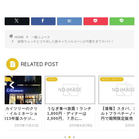
HOME
一般ニュース
妖怪ウォッチとコラボした新キャラメルコーンが可愛すぎてヤバイ！
RELATED POST
ニュース
グルメ
カフェ・スイーツ
京スカイツリーのクリ
うなぎ食べ放題！ランチ
【速報】スタバ、ヨ
マス・イルミネーショ
1,800円・ディナーは
ルトフラペチーノを6
2013年版スケジ...
2,900円、７月に...
円で期間限定販売！
2013年11月21日
2015年6月28日
2015年