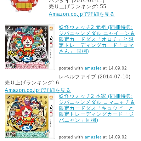
バンダイ (2014-01-11)
売り上げランキング: 55
Amazon.co.jpで詳細を見る
妖怪ウォッチ2 元祖 (同梱特典:
ジバニャンメダル ニャイーン＆
限定カードダス「オロチ」と限
定トレーディングカード「コマ
さん」 同梱)
posted with
amazlet
at 14.09.02
レベルファイブ (2014-07-10)
売り上げランキング: 6
Amazon.co.jpで詳細を見る
妖怪ウォッチ2 本家 (同梱特典:
ジバニャンメダル コマニャチ＆
限定カードダス「キュウビ」と
限定トレーディングカード「ジ
バニャン」同梱)
posted with
amazlet
at 14.09.02