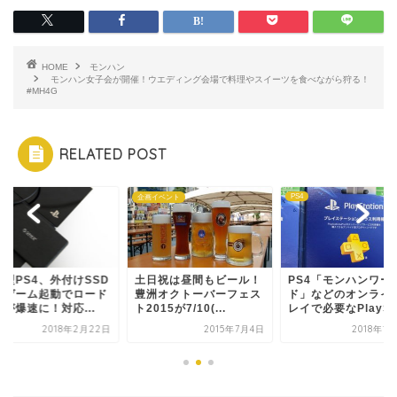
HOME
モンハン
モンハン女子会が開催！ウエディング会場で料理やスイーツを食べながら狩る！
#MH4G
RELATED POST
PS4
企画イベント
期型PS4、外付けSSD
土日祝は昼間もビール！
PS4「モンハンワー
らゲーム起動でロード
豊洲オクトーバーフェス
ド」などのオンライ
が爆速に！対応...
ト2015が7/10(...
レイで必要なPlayS..
2018年2月22日
2015年7月4日
2018年1